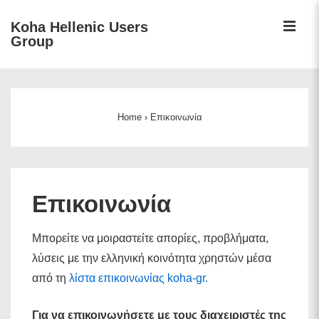
↓
ME
Koha Hellenic Users
Skip
Group
to
Main
Main
Content
Navigation
Home
›
Επικοινωνία
Επικοινωνία
Μπορείτε να μοιραστείτε απορίες, προβλήματα,
λύσεις με την ελληνική κοινότητα χρηστών μέσα
από τη
λίστα επικοινωνίας koha-gr.
Για να επικοινωνήσετε με τους διαχειριστές της